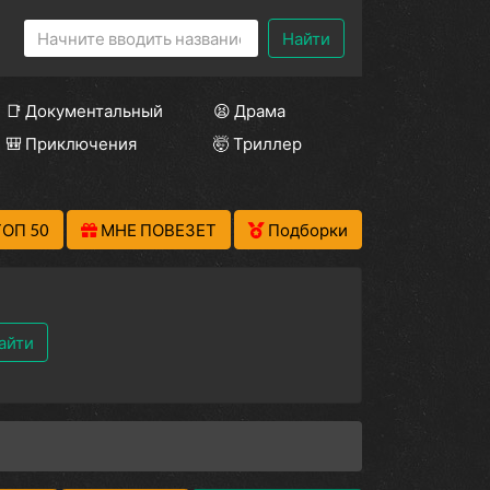
Найти
📑 Документальный
😫 Драма
🎒 Приключения
🤯 Триллер
ТОП 50
МНЕ ПОВЕЗЕТ
Подборки
айти