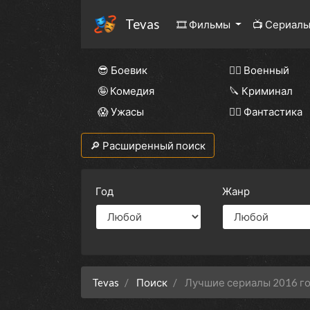
Tevas
🎞 Фильмы
📺 Сериал
😎 Боевик
👨‍✈️ Военный
🤪 Комедия
🔪 Криминал
😱 Ужасы
🧙‍♀️ Фантастика
🔎 Расширенный поиск
Год
Жанр
Tevas
Поиск
Лучшие сериалы 2016 г