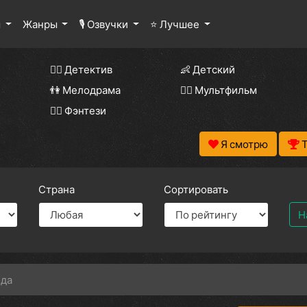
ы
Жанры
🎙 Озвучки
⭐ Лучшее
🕵️‍♂️ Детектив
👶 Детский
👫 Мелодрама
🧚‍♀️ Мультфильм
🧝‍♂️ Фэнтези
Я смотрю
Страна
Сортировать
Н
ода